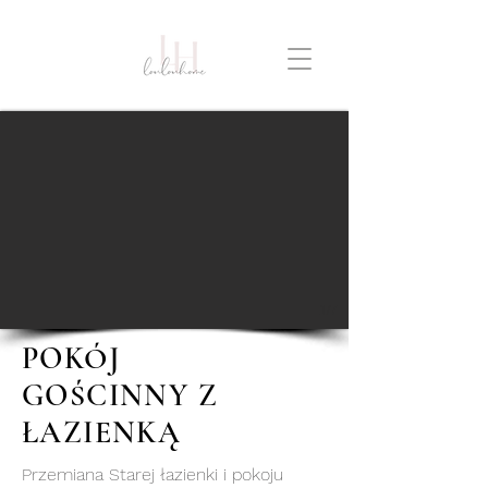
1/7
POKÓJ
GOŚCINNY Z
ŁAZIENKĄ
Przemiana Starej łazienki i pokoju