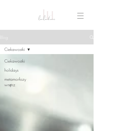
Blog
Ciekawostki
Ciekawostki
holidays
metamorfozy
wnętrz