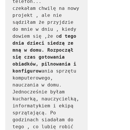
telefon...

czekałam chwilę na nowy 
projekt , ale nie 
sądziłam że przyjdzie 
do mnie w dniu , kiedy 
dowiem się ,że o
d tego 
dnia dzieci siedzą ze 
mną w domu. Rozpoczął 
się czas gotowania 
obiadków, pilnowania i 
konfigurow
ania sprzętu 
komputerowego, 
nauczania w domu. 
Jednocześnie byłam 
kucharką, nauczycielką, 
informatykiem i ekipą 
sprzątającą. Po 
godzinach siadałam do 
tego , co lubię robić 