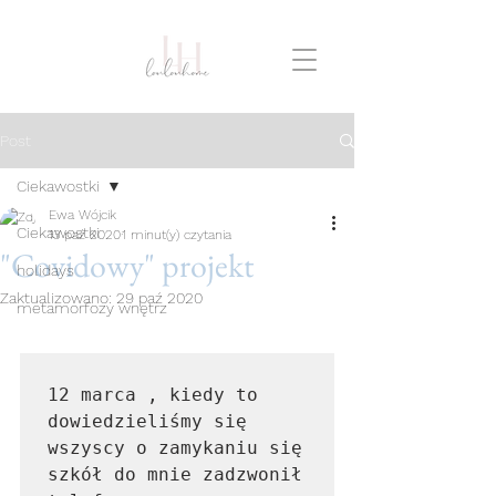
Post
Ciekawostki
Ewa Wójcik
Ciekawostki
13 paź 2020
1 minut(y) czytania
"Covidowy" projekt
holidays
Zaktualizowano:
29 paź 2020
metamorfozy wnętrz
12 marca , kiedy to 
dowiedzieliśmy się 
wszyscy o zamykaniu się 
szkół do mnie zadzwonił 