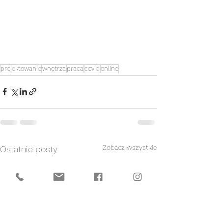
projektowanie
wnętrza
praca
covid
online
Zobacz wszystkie
Ostatnie posty